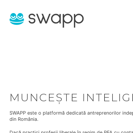
MUNCEȘTE INTELIG
SWAPP este o platformă dedicată antreprenorilor inde
din România.
Dacă practici profesii liberale în regim de PFA cu contab