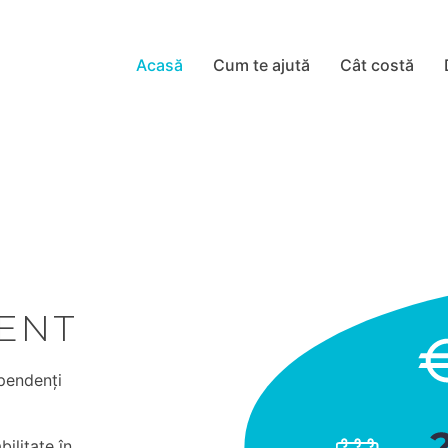
Acasă
Cum te ajută
Cât costă
ENT
pendenți
ilitate în