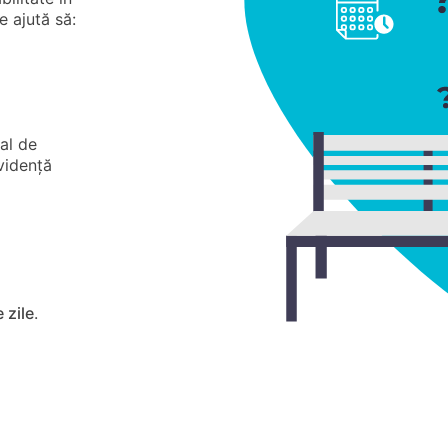
e ajută să:
nal de
evidență
 zile
.