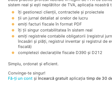
sistem real și ești neplătitor de TVA, aplicația noastră t
îți gestionezi clienții, contractele și proiectele
ții un jurnal detaliat al orelor de lucru
emiți facturi fiscale în format PDF
îți ții singur contabilitatea în sistem real
emiți registrele contabile obligatorii (registrul jur
încasări și plăți, registrul inventar și registrul de 
fiscală)
completezi declarațiile fiscale
D390
și
D212
Simplu, ordonat și eficient.
Convinge-te singur!
Fă-ți un cont
și
încearcă gratuit
aplicația
timp de
30
de